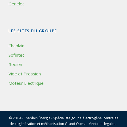
Genelec
LES SITES DU GROUPE
Chaplain
Sofintec
Redien
Vide et Pression
Moteur Electrique
© 2019 - Chaplain Énergie - Spécialiste goupe électrogène, centrales
de cogénération et méthanisation Grand Ouest -
Mentions légales
-