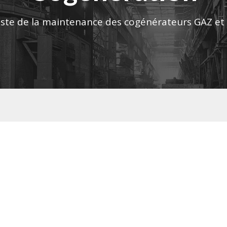
iste de la maintenance des cogénérateurs GAZ e