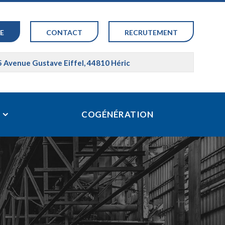
E
CONTACT
RECRUTEMENT
5 Avenue Gustave Eiffel, 44810 Héric
COGÉNÉRATION