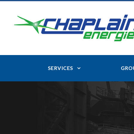
SERVICES
GRO