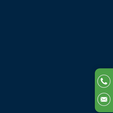
assurer :
Toutes les étapes de l’installation à la
mise en service.
L’assurance d’une traçabilité de tous les
travaux réalisés en atelier et de toutes
les interventions sur sites.
La connaissance et l’actualisation des
nouveautés du marché, des dernières
normes et derniers équipements en
matière de pollution atmosphériques,
sonores et acoustiques.
Chaque technicien Chaplain Énergie est
équipé d’un véhicule complet avec tous les