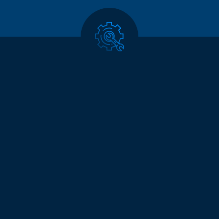
Les moyens Chaplain
Énergie
Formée par les constructeurs,
dotées de moyens d’intervention
et de moyens de diagnostic, le