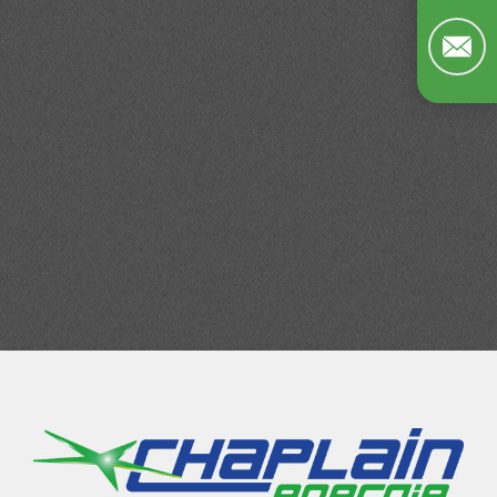
CHAPLAIN ENERGIE
CHAPLAIN Energie recrute régulièrement pour ses 3
activités : Groupe
éléctrogène, Méthanisation, Cogénération.
EN SAVOIR PLUS